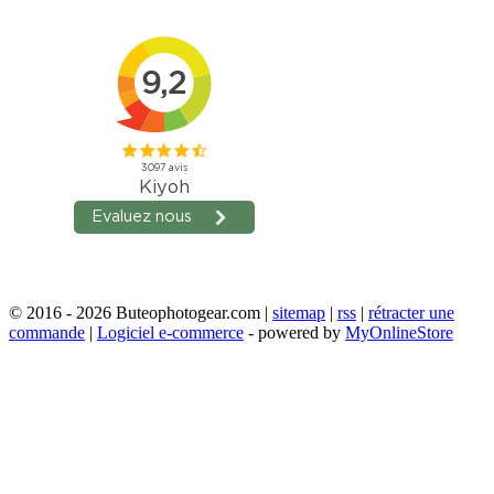
© 2016 - 2026 Buteophotogear.com |
sitemap
|
rss
|
rétracter une
commande
|
Logiciel e-commerce
- powered by
MyOnlineStore